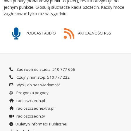
dwa punkty (dodatkowy punkt to joker), reszta otrzymuje po
jednym punkcie. Głosują słuchacze Radia Szczecin. Każdy może
zagłosować tylko raz w tygodniu.
PODCAST AUDIO
AKTUALNOŚCI RSS
Zadzwoń do studia: 510 777 666
Czujny non stop: 510 777 222
Wyślij do nas wiadomość
Prognoza pogody
radioszczecin.pl
radioszczecinextra.pl
radioszczecin.tv
Biuletyn Informacji Publicznej