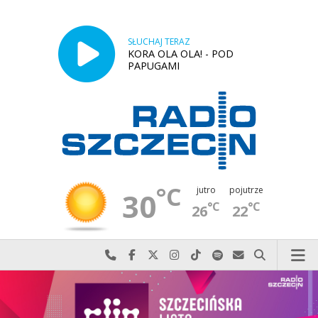
SŁUCHAJ TERAZ
KORA OLA OLA! - POD
PAPUGAMI
°C
jutro
pojutrze
30
°C
°C
26
22
Najlepiej po prostu do nas zadzwoń
Odwiedź nas na Facebook-u
Odwiedź nas na X
Odwiedź nas na Instagram-ie
Odwiedź nas na TikTok-u
Szukaj nas na Spotify
Wyślij do nas w
Szukaj