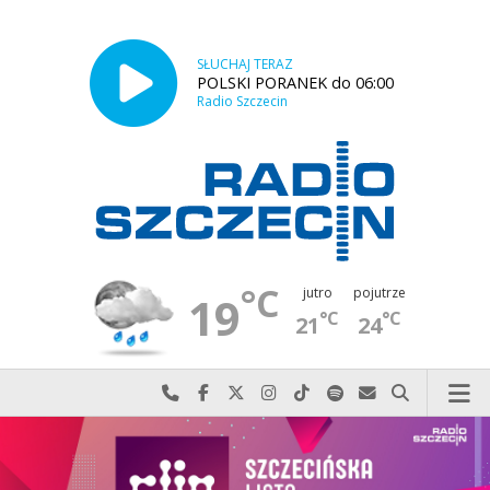
SŁUCHAJ TERAZ
POLSKI PORANEK do 06:00
Radio Szczecin
°C
jutro
pojutrze
19
°C
°C
21
24
Najlepiej po prostu do nas zadzwoń
Odwiedź nas na Facebook-u
Odwiedź nas na X
Odwiedź nas na Instagram-ie
Odwiedź nas na TikTok-u
Szukaj nas na Spotify
Wyślij do nas w
Szukaj