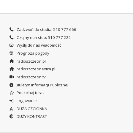
Zadzwoń do studia: 510 777 666
Czujny non stop: 510 777 222
Wyślij do nas wiadomość
Prognoza pogody
radioszczecin.pl
radioszczecinextra.pl
radioszczecin.tv
Biuletyn Informacji Publicznej
Posłuchaj teraz
Logowanie
DUŻA CZCIONKA
DUŻY KONTRAST