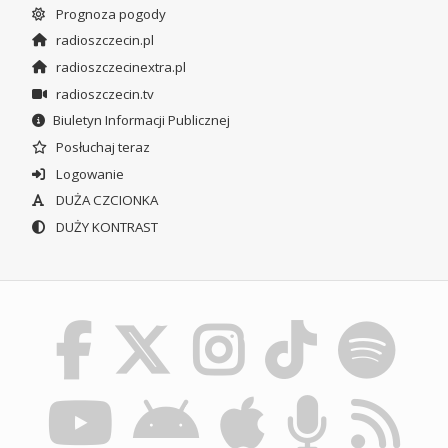
Prognoza pogody
radioszczecin.pl
radioszczecinextra.pl
radioszczecin.tv
Biuletyn Informacji Publicznej
Posłuchaj teraz
Logowanie
DUŻA CZCIONKA
DUŻY KONTRAST