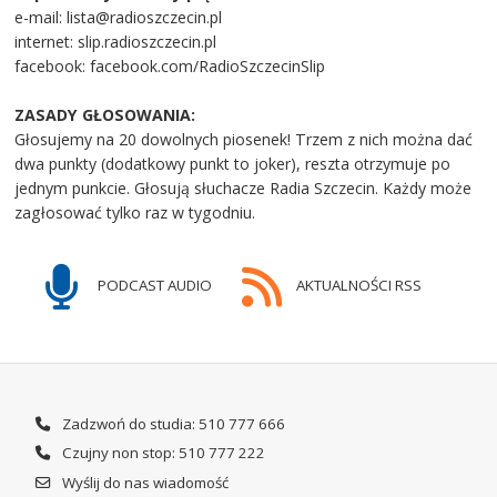
e-mail: lista@radioszczecin.pl
internet: slip.radioszczecin.pl
facebook: facebook.com/RadioSzczecinSlip
ZASADY GŁOSOWANIA:
Głosujemy na 20 dowolnych piosenek! Trzem z nich można dać
dwa punkty (dodatkowy punkt to joker), reszta otrzymuje po
jednym punkcie. Głosują słuchacze Radia Szczecin. Każdy może
zagłosować tylko raz w tygodniu.
PODCAST AUDIO
AKTUALNOŚCI RSS
Zadzwoń do studia: 510 777 666
Czujny non stop: 510 777 222
Wyślij do nas wiadomość