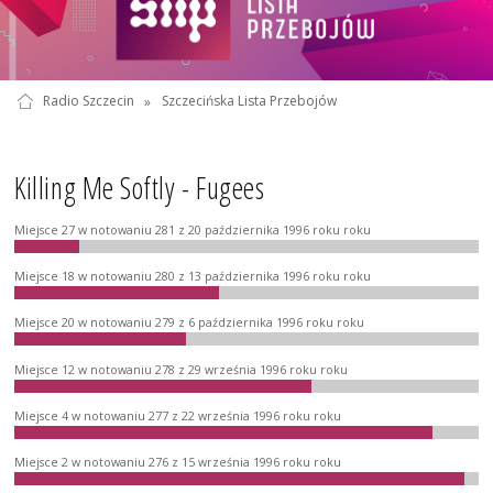
Radio Szczecin
»
Szczecińska Lista Przebojów
Killing Me Softly - Fugees
Miejsce 27 w notowaniu 281 z 20 października 1996 roku roku
Miejsce 18 w notowaniu 280 z 13 października 1996 roku roku
Miejsce 20 w notowaniu 279 z 6 października 1996 roku roku
Miejsce 12 w notowaniu 278 z 29 września 1996 roku roku
Miejsce 4 w notowaniu 277 z 22 września 1996 roku roku
Miejsce 2 w notowaniu 276 z 15 września 1996 roku roku