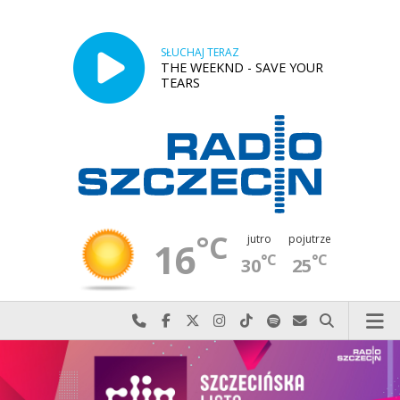
SŁUCHAJ TERAZ
THE WEEKND - SAVE YOUR
TEARS
°C
jutro
pojutrze
16
°C
°C
30
25
Najlepiej po prostu do nas zadzwoń
Odwiedź nas na Facebook-u
Odwiedź nas na X
Odwiedź nas na Instagram-ie
Odwiedź nas na TikTok-u
Szukaj nas na Spotify
Wyślij do nas w
Szukaj