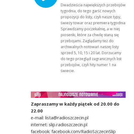
Dwadzieścia największych przebojów
tygodnia, do tego garść nowych
propozycji do listy, czyli nasze typy,
świeży towar oraz premiera tygodnia!
Sprawdzamy poczekalnię, a w niej
piosenki, które za chwilę staną się
przebojami. Zaglądamy też do
archiwalnych notowań naszej listy
sprzed 5, 10, 15 i 20 lat. Dorzucamy
do tego przegląd zagranicznych list
przebojów, czyli hity numer 1 na
świecie.
Zapraszamy w każdy piątek od 20.00 do
22.00
e-mail: lista@radioszczecin.pl
internet: slip.radioszczecin.pl
facebook: facebook.com/RadioSzczecinSlip