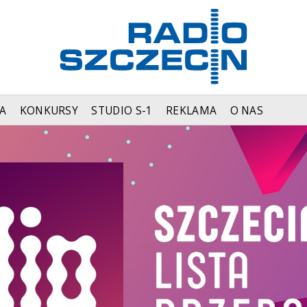
A
KONKURSY
STUDIO S-1
REKLAMA
O NAS