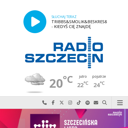
SŁUCHAJ TERAZ
TRIBBS&SMOLIK&BESKRES&MODFUNK
- KIEDYŚ CIĘ ZNAJDĘ
°C
jutro
pojutrze
20
°C
°C
22
24
Najlepiej po prostu do nas zadzwoń
Odwiedź nas na Facebook-u
Odwiedź nas na X
Odwiedź nas na Instagram-ie
Odwiedź nas na TikTok-u
Szukaj nas na Spotify
Wyślij do nas w
Szukaj