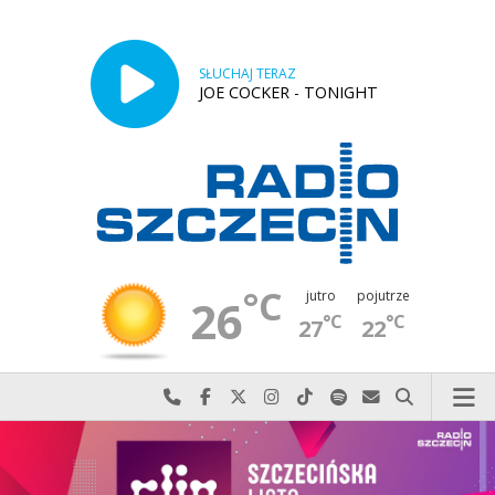
SŁUCHAJ TERAZ
JOE COCKER - TONIGHT
°C
jutro
pojutrze
26
°C
°C
27
22
Najlepiej po prostu do nas zadzwoń
Odwiedź nas na Facebook-u
Odwiedź nas na X
Odwiedź nas na Instagram-ie
Odwiedź nas na TikTok-u
Szukaj nas na Spotify
Wyślij do nas w
Szukaj