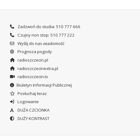
Zadzwoń do studia: 510 777 666
Czujny non stop: 510 777 222
Wyślij do nas wiadomość
Prognoza pogody
radioszczecin.pl
radioszczecinextra.pl
radioszczecin.tv
Biuletyn Informacji Publicznej
Posłuchaj teraz
Logowanie
DUŻA CZCIONKA
DUŻY KONTRAST