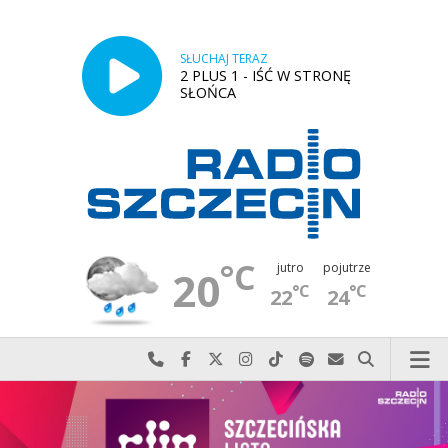
SŁUCHAJ TERAZ
2 PLUS 1 - IŚĆ W STRONĘ
SŁOŃCA
°C
jutro
pojutrze
20
°C
°C
22
24
Najlepiej po prostu do nas zadzwoń
Odwiedź nas na Facebook-u
Odwiedź nas na X
Odwiedź nas na Instagram-ie
Odwiedź nas na TikTok-u
Szukaj nas na Spotify
Wyślij do nas w
Szukaj