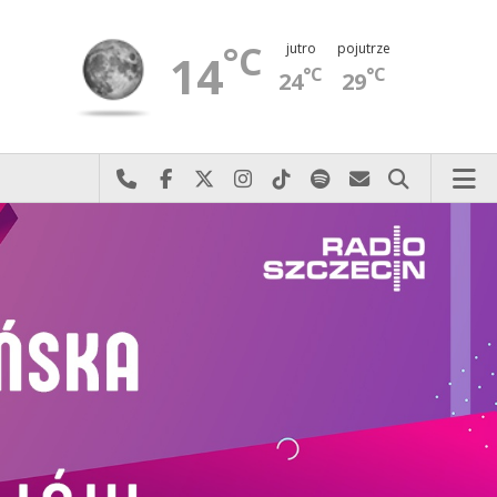
°C
jutro
pojutrze
14
°C
°C
24
29
Najlepiej po prostu do nas zadzwoń
Odwiedź nas na Facebook-u
Odwiedź nas na X
Odwiedź nas na Instagram-ie
Odwiedź nas na TikTok-u
Szukaj nas na Spotify
Wyślij do nas 
Szukaj