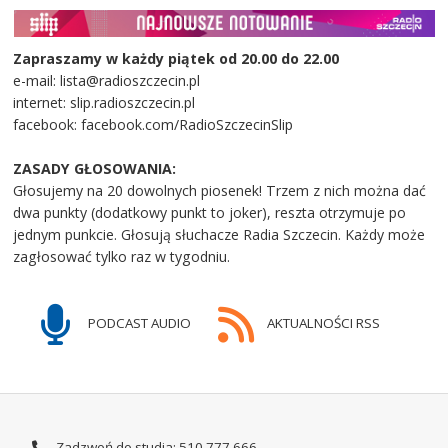
Zapraszamy w każdy piątek od 20.00 do 22.00
e-mail: lista@radioszczecin.pl
internet: slip.radioszczecin.pl
facebook: facebook.com/RadioSzczecinSlip
ZASADY GŁOSOWANIA:
Głosujemy na 20 dowolnych piosenek! Trzem z nich można dać
dwa punkty (dodatkowy punkt to joker), reszta otrzymuje po
jednym punkcie. Głosują słuchacze Radia Szczecin. Każdy może
zagłosować tylko raz w tygodniu.
PODCAST AUDIO
AKTUALNOŚCI RSS
Zadzwoń do studia: 510 777 666