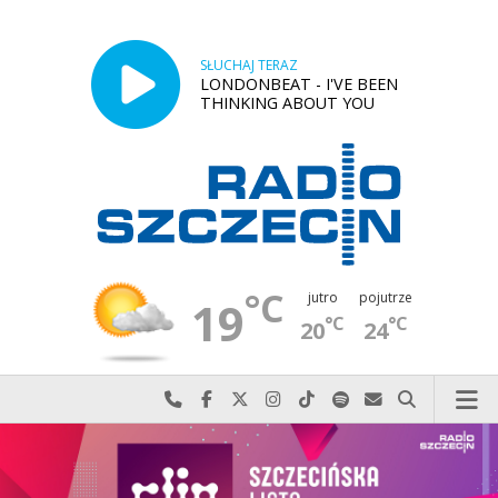
SŁUCHAJ TERAZ
LONDONBEAT - I'VE BEEN
THINKING ABOUT YOU
°C
jutro
pojutrze
19
°C
°C
20
24
Najlepiej po prostu do nas zadzwoń
Odwiedź nas na Facebook-u
Odwiedź nas na X
Odwiedź nas na Instagram-ie
Odwiedź nas na TikTok-u
Szukaj nas na Spotify
Wyślij do nas w
Szukaj