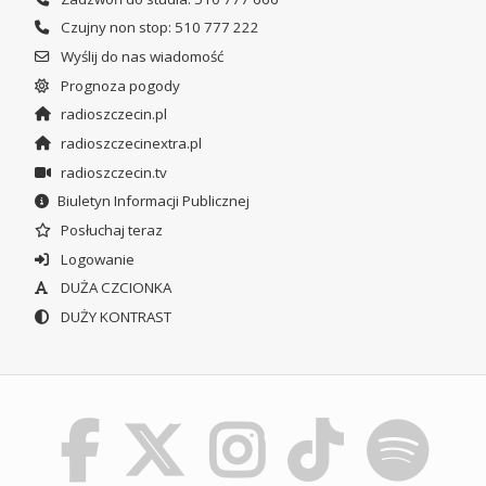
Czujny non stop: 510 777 222
Wyślij do nas wiadomość
Prognoza pogody
radioszczecin.pl
radioszczecinextra.pl
radioszczecin.tv
Biuletyn Informacji Publicznej
Posłuchaj teraz
Logowanie
DUŻA CZCIONKA
DUŻY KONTRAST