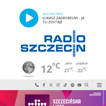
SŁUCHAJ TERAZ
ŁUKASZ ZAGROBELNY - JA
TU ZOSTAJE
°C
jutro
pojutrze
12
°C
°C
27
22
Najlepiej po prostu do nas zadzwoń
Odwiedź nas na Facebook-u
Odwiedź nas na X
Odwiedź nas na Instagram-ie
Odwiedź nas na TikTok-u
Szukaj nas na Spotify
Wyślij do nas w
Szukaj