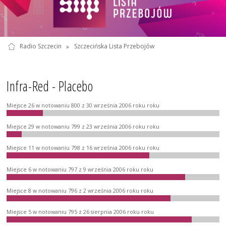
Radio Szczecin
»
Szczecińska Lista Przebojów
Infra-Red - Placebo
Miejsce 26 w notowaniu 800 z 30 września 2006 roku roku
Miejsce 29 w notowaniu 799 z 23 września 2006 roku roku
Miejsce 11 w notowaniu 798 z 16 września 2006 roku roku
Miejsce 6 w notowaniu 797 z 9 września 2006 roku roku
Miejsce 8 w notowaniu 796 z 2 września 2006 roku roku
Miejsce 5 w notowaniu 795 z 26 sierpnia 2006 roku roku