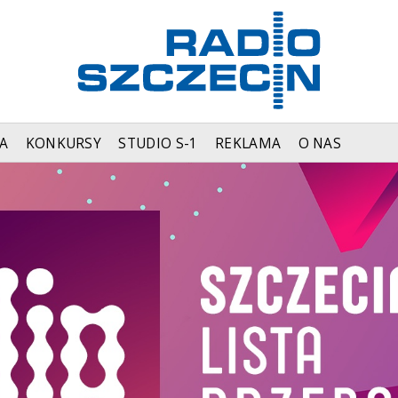
A
KONKURSY
STUDIO S-1
REKLAMA
O NAS