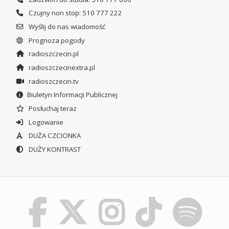
Czujny non stop: 510 777 222
Wyślij do nas wiadomość
Prognoza pogody
radioszczecin.pl
radioszczecinextra.pl
radioszczecin.tv
Biuletyn Informacji Publicznej
Posłuchaj teraz
Logowanie
DUŻA CZCIONKA
DUŻY KONTRAST