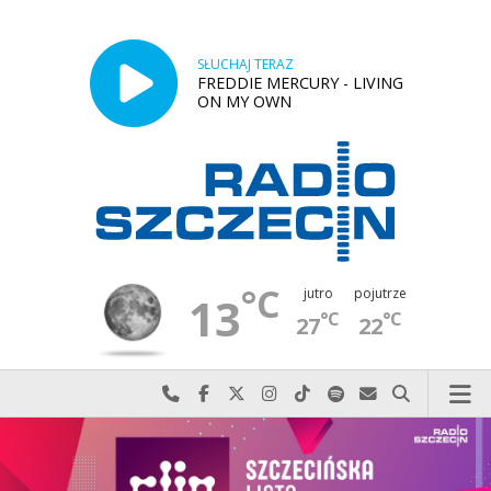
SŁUCHAJ TERAZ
FREDDIE MERCURY - LIVING
ON MY OWN
°C
jutro
pojutrze
13
°C
°C
27
22
Najlepiej po prostu do nas zadzwoń
Odwiedź nas na Facebook-u
Odwiedź nas na X
Odwiedź nas na Instagram-ie
Odwiedź nas na TikTok-u
Szukaj nas na Spotify
Wyślij do nas w
Szukaj