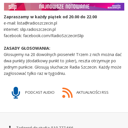
Zapraszamy w każdy piątek od 20.00 do 22.00
e-mail: lista@radioszczecin.pl
internet: slip.radioszczecin.pl
facebook: facebook.com/RadioSzczecinSlip
ZASADY GŁOSOWANIA:
Głosujemy na 20 dowolnych piosenek! Trzem z nich można dać
dwa punkty (dodatkowy punkt to joker), reszta otrzymuje po
jednym punkcie. Głosują słuchacze Radia Szczecin. Każdy może
zagłosować tylko raz w tygodniu.
PODCAST AUDIO
AKTUALNOŚCI RSS
Zadzwoń do studia: 510 777 666