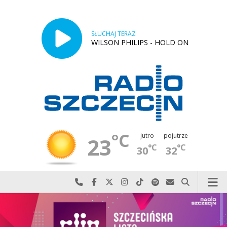
SŁUCHAJ TERAZ
WILSON PHILIPS - HOLD ON
°C
jutro
pojutrze
23
°C
°C
30
32
Najlepiej po prostu do nas zadzwoń
Odwiedź nas na Facebook-u
Odwiedź nas na X
Odwiedź nas na Instagram-ie
Odwiedź nas na TikTok-u
Szukaj nas na Spotify
Wyślij do nas w
Szukaj