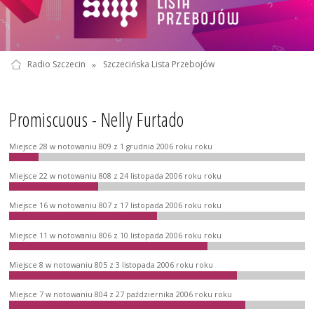
Radio Szczecin
»
Szczecińska Lista Przebojów
Promiscuous - Nelly Furtado
Miejsce 28 w notowaniu 809 z 1 grudnia 2006 roku roku
Miejsce 22 w notowaniu 808 z 24 listopada 2006 roku roku
Miejsce 16 w notowaniu 807 z 17 listopada 2006 roku roku
Miejsce 11 w notowaniu 806 z 10 listopada 2006 roku roku
Miejsce 8 w notowaniu 805 z 3 listopada 2006 roku roku
Miejsce 7 w notowaniu 804 z 27 października 2006 roku roku