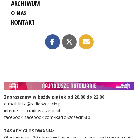
ARCHIWUM
O NAS
KONTAKT
Zapraszamy w każdy piątek od 20.00 do 22.00
e-mail: lista@radioszczecin.pl
internet: slip.radioszczecin.pl
facebook: facebook.com/RadioSzczecinSlip
ZASADY GŁOSOWANIA:
Głosujemy na 20 dowolnych piosenek! Trzem z nich można dać