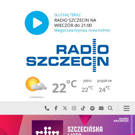
SŁUCHAJ TERAZ
RADIO SZCZECIN NA
WIECZÓR do 21:00
Małgorzata Frymus, Anna Kolmer
°C
jutro
pojutrze
22
°C
°C
22
24
Najlepiej po prostu do nas zadzwoń
Odwiedź nas na Facebook-u
Odwiedź nas na X
Odwiedź nas na Instagram-ie
Odwiedź nas na TikTok-u
Szukaj nas na Spotify
Wyślij do nas w
Szukaj