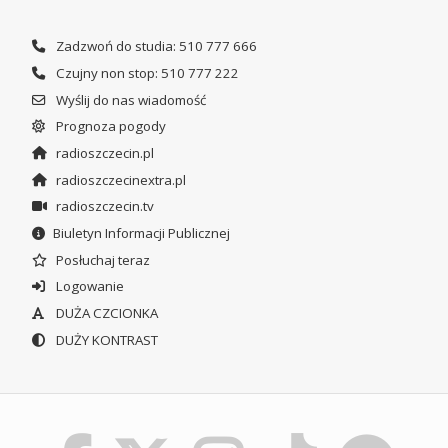
Zadzwoń do studia: 510 777 666
Czujny non stop: 510 777 222
Wyślij do nas wiadomość
Prognoza pogody
radioszczecin.pl
radioszczecinextra.pl
radioszczecin.tv
Biuletyn Informacji Publicznej
Posłuchaj teraz
Logowanie
DUŻA CZCIONKA
DUŻY KONTRAST