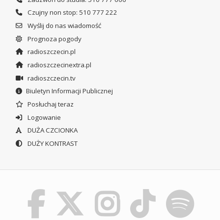
Czujny non stop: 510 777 222
Wyślij do nas wiadomość
Prognoza pogody
radioszczecin.pl
radioszczecinextra.pl
radioszczecin.tv
Biuletyn Informacji Publicznej
Posłuchaj teraz
Logowanie
DUŻA CZCIONKA
DUŻY KONTRAST