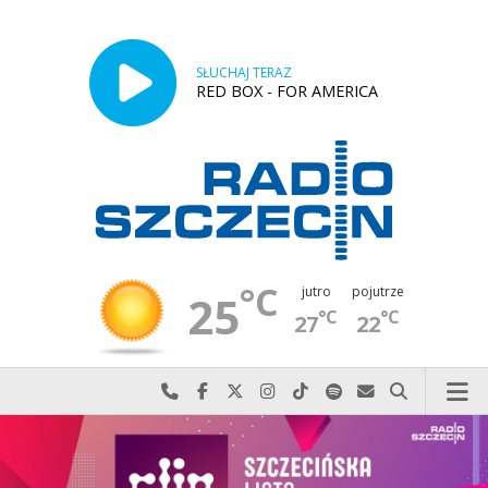
SŁUCHAJ TERAZ
RED BOX - FOR AMERICA
°C
jutro
pojutrze
25
°C
°C
27
22
Najlepiej po prostu do nas zadzwoń
Odwiedź nas na Facebook-u
Odwiedź nas na X
Odwiedź nas na Instagram-ie
Odwiedź nas na TikTok-u
Szukaj nas na Spotify
Wyślij do nas w
Szukaj