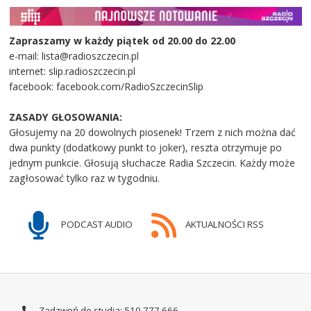
Zapraszamy w każdy piątek od 20.00 do 22.00
e-mail: lista@radioszczecin.pl
internet: slip.radioszczecin.pl
facebook: facebook.com/RadioSzczecinSlip
ZASADY GŁOSOWANIA:
Głosujemy na 20 dowolnych piosenek! Trzem z nich można dać
dwa punkty (dodatkowy punkt to joker), reszta otrzymuje po
jednym punkcie. Głosują słuchacze Radia Szczecin. Każdy może
zagłosować tylko raz w tygodniu.
PODCAST AUDIO
AKTUALNOŚCI RSS
Zadzwoń do studia: 510 777 666