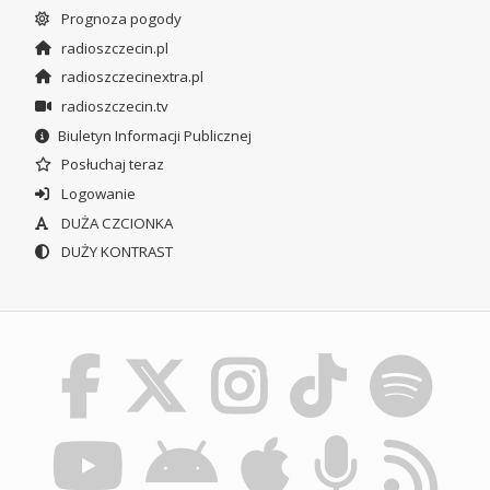
Prognoza pogody
radioszczecin.pl
radioszczecinextra.pl
radioszczecin.tv
Biuletyn Informacji Publicznej
Posłuchaj teraz
Logowanie
DUŻA CZCIONKA
DUŻY KONTRAST