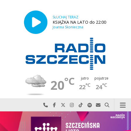
SŁUCHAJ TERAZ
KSIĄŻKA NA LATO do 22:00
Joanna Skonieczna
°C
jutro
pojutrze
20
°C
°C
22
24
Najlepiej po prostu do nas zadzwoń
Odwiedź nas na Facebook-u
Odwiedź nas na X
Odwiedź nas na Instagram-ie
Odwiedź nas na TikTok-u
Szukaj nas na Spotify
Wyślij do nas w
Szukaj