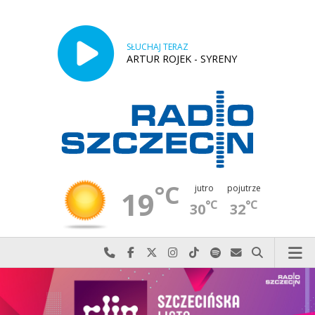
SŁUCHAJ TERAZ
ARTUR ROJEK - SYRENY
°C
jutro
pojutrze
19
°C
°C
30
32
Najlepiej po prostu do nas zadzwoń
Odwiedź nas na Facebook-u
Odwiedź nas na X
Odwiedź nas na Instagram-ie
Odwiedź nas na TikTok-u
Szukaj nas na Spotify
Wyślij do nas w
Szukaj