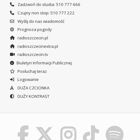
Zadzwoń do studia: 510 777 666
Czujny non stop: 510 777 222
Wyślij do nas wiadomość
Prognoza pogody
radioszczecin.pl
radioszczecinextra.pl
radioszczecin.tv
Biuletyn Informacji Publicznej
Posłuchaj teraz
Logowanie
DUŻA CZCIONKA
DUŻY KONTRAST