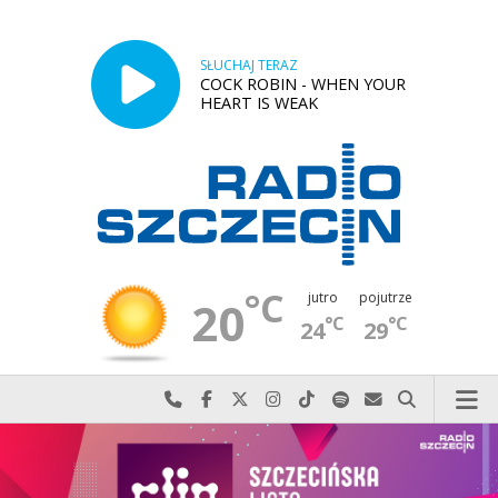
SŁUCHAJ TERAZ
COCK ROBIN - WHEN YOUR
HEART IS WEAK
°C
jutro
pojutrze
20
°C
°C
24
29
Najlepiej po prostu do nas zadzwoń
Odwiedź nas na Facebook-u
Odwiedź nas na X
Odwiedź nas na Instagram-ie
Odwiedź nas na TikTok-u
Szukaj nas na Spotify
Wyślij do nas w
Szukaj