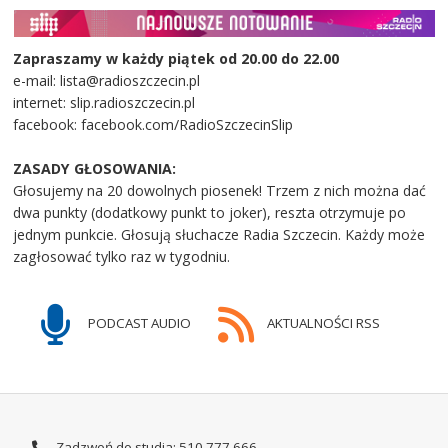
Zapraszamy w każdy piątek od 20.00 do 22.00
e-mail: lista@radioszczecin.pl
internet: slip.radioszczecin.pl
facebook: facebook.com/RadioSzczecinSlip
ZASADY GŁOSOWANIA:
Głosujemy na 20 dowolnych piosenek! Trzem z nich można dać
dwa punkty (dodatkowy punkt to joker), reszta otrzymuje po
jednym punkcie. Głosują słuchacze Radia Szczecin. Każdy może
zagłosować tylko raz w tygodniu.
PODCAST AUDIO
AKTUALNOŚCI RSS
Zadzwoń do studia: 510 777 666