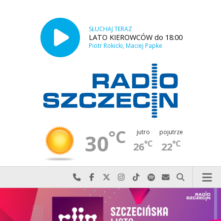
SŁUCHAJ TERAZ
LATO KIEROWCÓW do 18:00
Piotr Rokicki, Maciej Papke
°C
jutro
pojutrze
30
°C
°C
26
22
Najlepiej po prostu do nas zadzwoń
Odwiedź nas na Facebook-u
Odwiedź nas na X
Odwiedź nas na Instagram-ie
Odwiedź nas na TikTok-u
Szukaj nas na Spotify
Wyślij do nas w
Szukaj