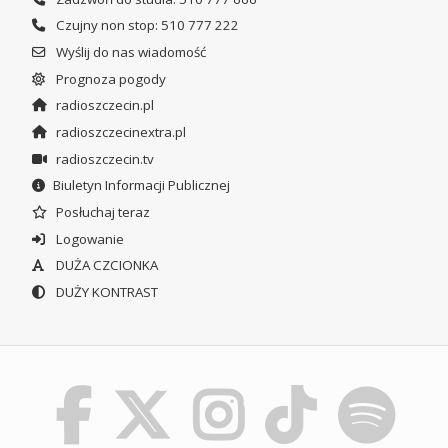
Czujny non stop: 510 777 222
Wyślij do nas wiadomość
Prognoza pogody
radioszczecin.pl
radioszczecinextra.pl
radioszczecin.tv
Biuletyn Informacji Publicznej
Posłuchaj teraz
Logowanie
DUŻA CZCIONKA
DUŻY KONTRAST