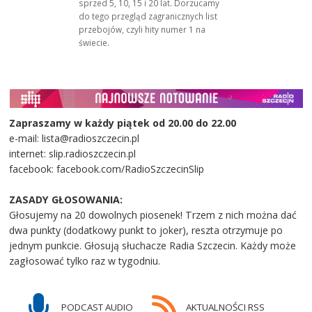
sprzed 5, 10, 15 i 20 lat. Dorzucamy
do tego przegląd zagranicznych list
przebojów, czyli hity numer 1 na
świecie.
Zapraszamy w każdy piątek od 20.00 do 22.00
e-mail: lista@radioszczecin.pl
internet: slip.radioszczecin.pl
facebook: facebook.com/RadioSzczecinSlip
ZASADY GŁOSOWANIA:
Głosujemy na 20 dowolnych piosenek! Trzem z nich można dać
dwa punkty (dodatkowy punkt to joker), reszta otrzymuje po
jednym punkcie. Głosują słuchacze Radia Szczecin. Każdy może
zagłosować tylko raz w tygodniu.
PODCAST AUDIO
AKTUALNOŚCI RSS