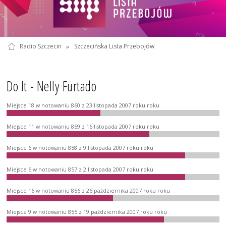
Radio Szczecin
»
Szczecińska Lista Przebojów
Do It - Nelly Furtado
Miejsce 18 w notowaniu 860 z 23 listopada 2007 roku roku
Miejsce 11 w notowaniu 859 z 16 listopada 2007 roku roku
Miejsce 6 w notowaniu 858 z 9 listopada 2007 roku roku
Miejsce 6 w notowaniu 857 z 2 listopada 2007 roku roku
Miejsce 16 w notowaniu 856 z 26 października 2007 roku roku
Miejsce 9 w notowaniu 855 z 19 października 2007 roku roku