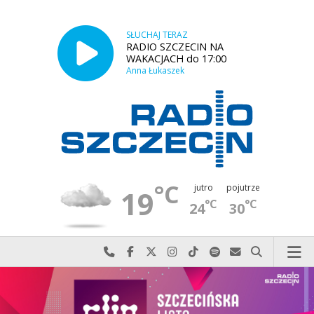
SŁUCHAJ TERAZ
RADIO SZCZECIN NA
WAKACJACH do 17:00
Anna Łukaszek
°C
jutro
pojutrze
19
°C
°C
24
30
Najlepiej po prostu do nas zadzwoń
Odwiedź nas na Facebook-u
Odwiedź nas na X
Odwiedź nas na Instagram-ie
Odwiedź nas na TikTok-u
Szukaj nas na Spotify
Wyślij do nas w
Szukaj