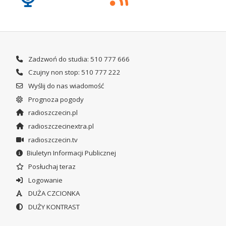
Zadzwoń do studia: 510 777 666
Czujny non stop: 510 777 222
Wyślij do nas wiadomość
Prognoza pogody
radioszczecin.pl
radioszczecinextra.pl
radioszczecin.tv
Biuletyn Informacji Publicznej
Posłuchaj teraz
Logowanie
DUŻA CZCIONKA
DUŻY KONTRAST