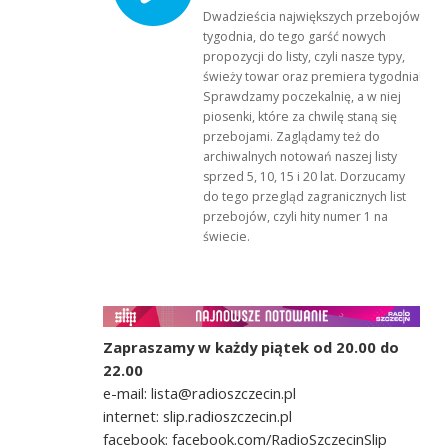
Dwadzieścia największych przebojów
tygodnia, do tego garść nowych
propozycji do listy, czyli nasze typy,
świeży towar oraz premiera tygodnia!
Sprawdzamy poczekalnię, a w niej
piosenki, które za chwilę staną się
przebojami. Zaglądamy też do
archiwalnych notowań naszej listy
sprzed 5, 10, 15 i 20 lat. Dorzucamy
do tego przegląd zagranicznych list
przebojów, czyli hity numer 1 na
świecie.
Zapraszamy w każdy piątek od 20.00 do
22.00
e-mail: lista@radioszczecin.pl
internet: slip.radioszczecin.pl
facebook: facebook.com/RadioSzczecinSlip