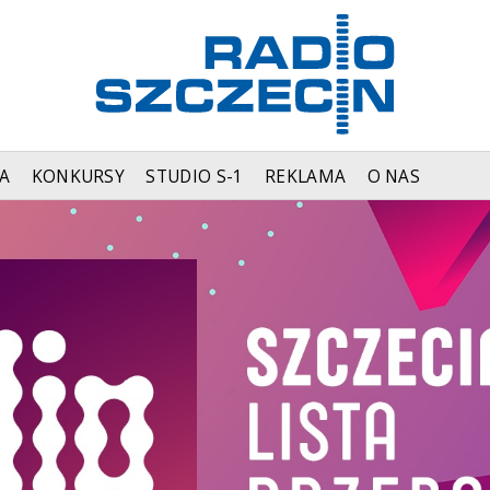
A
KONKURSY
STUDIO S-1
REKLAMA
O NAS