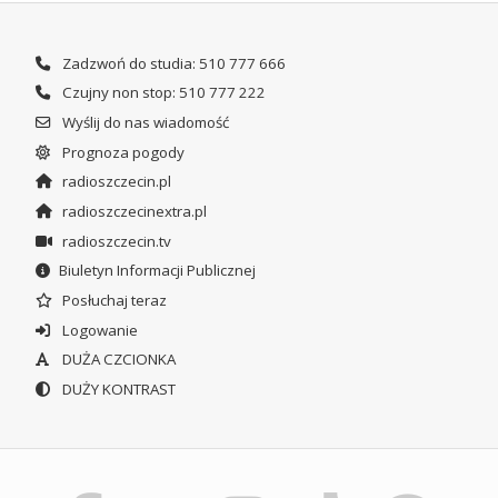
Zadzwoń do studia: 510 777 666
Czujny non stop: 510 777 222
Wyślij do nas wiadomość
Prognoza pogody
radioszczecin.pl
radioszczecinextra.pl
radioszczecin.tv
Biuletyn Informacji Publicznej
Posłuchaj teraz
Logowanie
DUŻA CZCIONKA
DUŻY KONTRAST