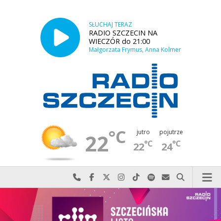
SŁUCHAJ TERAZ
RADIO SZCZECIN NA
WIECZÓR do 21:00
Małgorzata Frymus, Anna Kolmer
°C
jutro
pojutrze
22
°C
°C
22
24
Najlepiej po prostu do nas zadzwoń
Odwiedź nas na Facebook-u
Odwiedź nas na X
Odwiedź nas na Instagram-ie
Odwiedź nas na TikTok-u
Szukaj nas na Spotify
Wyślij do nas w
Szukaj