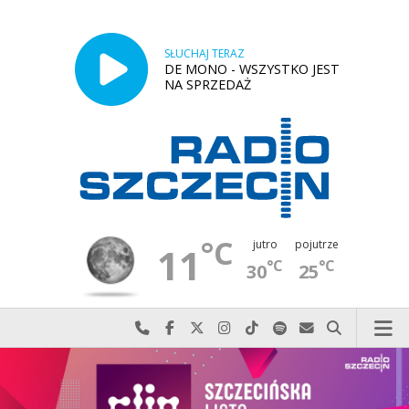
SŁUCHAJ TERAZ
DE MONO - WSZYSTKO JEST
NA SPRZEDAŻ
°C
jutro
pojutrze
11
°C
°C
30
25
Najlepiej po prostu do nas zadzwoń
Odwiedź nas na Facebook-u
Odwiedź nas na X
Odwiedź nas na Instagram-ie
Odwiedź nas na TikTok-u
Szukaj nas na Spotify
Wyślij do nas w
Szukaj