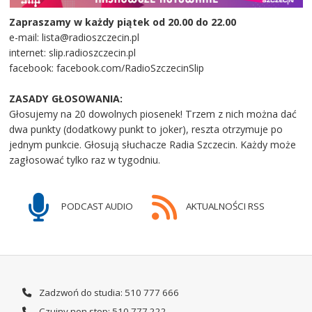
Zapraszamy w każdy piątek od 20.00 do 22.00
e-mail: lista@radioszczecin.pl
internet: slip.radioszczecin.pl
facebook: facebook.com/RadioSzczecinSlip
ZASADY GŁOSOWANIA:
Głosujemy na 20 dowolnych piosenek! Trzem z nich można dać
dwa punkty (dodatkowy punkt to joker), reszta otrzymuje po
jednym punkcie. Głosują słuchacze Radia Szczecin. Każdy może
zagłosować tylko raz w tygodniu.
PODCAST AUDIO
AKTUALNOŚCI RSS
Zadzwoń do studia: 510 777 666
Czujny non stop: 510 777 222