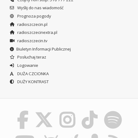
Wyślij do nas wiadomość
Prognoza pogody
radioszczecin.pl
radioszczecinextra.pl
radioszczecin.tv
Biuletyn Informacji Publicznej
Posłuchaj teraz
Logowanie
DUŻA CZCIONKA
DUŻY KONTRAST