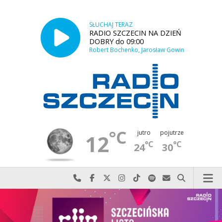
SŁUCHAJ TERAZ
RADIO SZCZECIN NA DZIEŃ
DOBRY do 09:00
Robert Bochenko, Jarosław Gowin
°C
jutro
pojutrze
12
°C
°C
24
30
Najlepiej po prostu do nas zadzwoń
Odwiedź nas na Facebook-u
Odwiedź nas na X
Odwiedź nas na Instagram-ie
Odwiedź nas na TikTok-u
Szukaj nas na Spotify
Wyślij do nas w
Szukaj