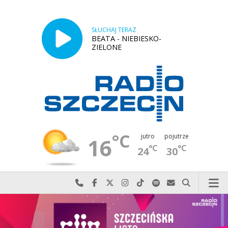
SŁUCHAJ TERAZ
BEATA - NIEBIESKO-
ZIELONE
°C
jutro
pojutrze
16
°C
°C
24
30
Najlepiej po prostu do nas zadzwoń
Odwiedź nas na Facebook-u
Odwiedź nas na X
Odwiedź nas na Instagram-ie
Odwiedź nas na TikTok-u
Szukaj nas na Spotify
Wyślij do nas w
Szukaj