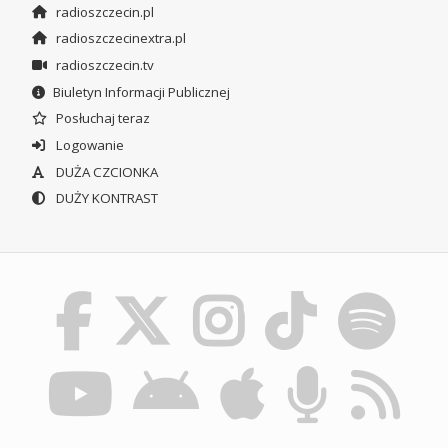
radioszczecin.pl
radioszczecinextra.pl
radioszczecin.tv
Biuletyn Informacji Publicznej
Posłuchaj teraz
Logowanie
DUŻA CZCIONKA
DUŻY KONTRAST