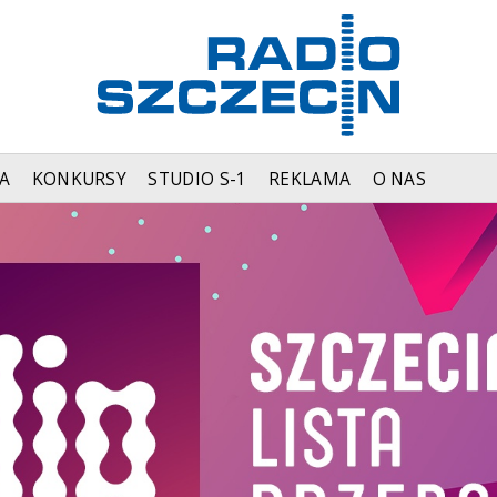
A
KONKURSY
STUDIO S-1
REKLAMA
O NAS