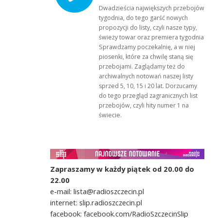
Dwadzieścia największych przebojów
tygodnia, do tego garść nowych
propozycji do listy, czyli nasze typy,
świeży towar oraz premiera tygodnia!
Sprawdzamy poczekalnię, a w niej
piosenki, które za chwilę staną się
przebojami. Zaglądamy też do
archiwalnych notowań naszej listy
sprzed 5, 10, 15 i 20 lat. Dorzucamy
do tego przegląd zagranicznych list
przebojów, czyli hity numer 1 na
świecie.
Zapraszamy w każdy piątek od 20.00 do
22.00
e-mail: lista@radioszczecin.pl
internet: slip.radioszczecin.pl
facebook: facebook.com/RadioSzczecinSlip