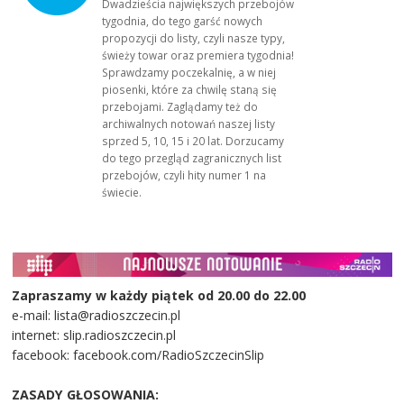
Dwadzieścia największych przebojów
tygodnia, do tego garść nowych
propozycji do listy, czyli nasze typy,
świeży towar oraz premiera tygodnia!
Sprawdzamy poczekalnię, a w niej
piosenki, które za chwilę staną się
przebojami. Zaglądamy też do
archiwalnych notowań naszej listy
sprzed 5, 10, 15 i 20 lat. Dorzucamy
do tego przegląd zagranicznych list
przebojów, czyli hity numer 1 na
świecie.
Zapraszamy w każdy piątek od 20.00 do 22.00
e-mail: lista@radioszczecin.pl
internet: slip.radioszczecin.pl
facebook: facebook.com/RadioSzczecinSlip
ZASADY GŁOSOWANIA: