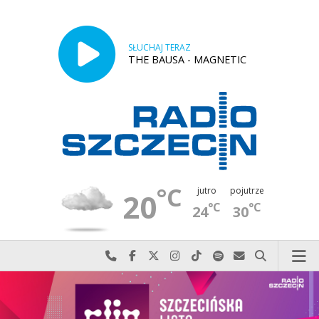
SŁUCHAJ TERAZ
THE BAUSA - MAGNETIC
°C
jutro
pojutrze
20
°C
°C
24
30
Najlepiej po prostu do nas zadzwoń
Odwiedź nas na Facebook-u
Odwiedź nas na X
Odwiedź nas na Instagram-ie
Odwiedź nas na TikTok-u
Szukaj nas na Spotify
Wyślij do nas w
Szukaj