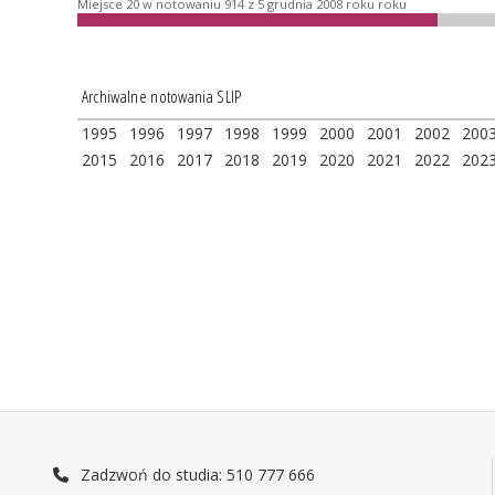
Miejsce 20 w notowaniu 914 z 5 grudnia 2008 roku roku
Archiwalne notowania SLIP
1995
1996
1997
1998
1999
2000
2001
2002
200
2015
2016
2017
2018
2019
2020
2021
2022
202
Zadzwoń do studia: 510 777 666