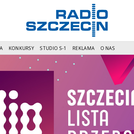
A
KONKURSY
STUDIO S-1
REKLAMA
O NAS