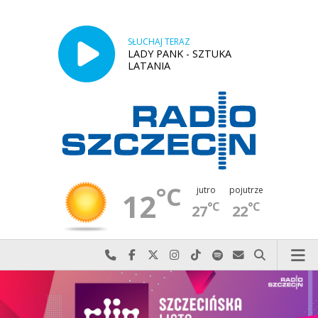
SŁUCHAJ TERAZ
LADY PANK - SZTUKA
LATANIA
°C
jutro
pojutrze
12
°C
°C
27
22
Najlepiej po prostu do nas zadzwoń
Odwiedź nas na Facebook-u
Odwiedź nas na X
Odwiedź nas na Instagram-ie
Odwiedź nas na TikTok-u
Szukaj nas na Spotify
Wyślij do nas w
Szukaj