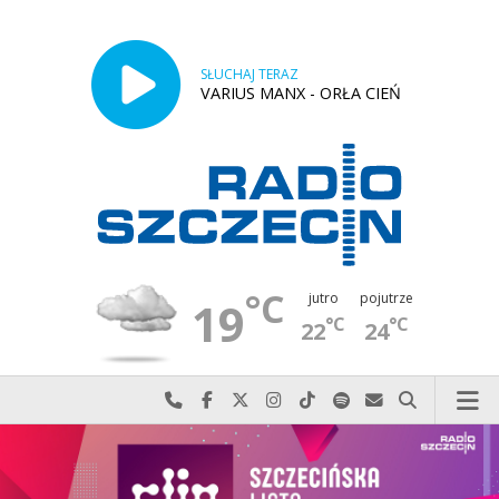
SŁUCHAJ TERAZ
VARIUS MANX - ORŁA CIEŃ
°C
jutro
pojutrze
19
°C
°C
22
24
Najlepiej po prostu do nas zadzwoń
Odwiedź nas na Facebook-u
Odwiedź nas na X
Odwiedź nas na Instagram-ie
Odwiedź nas na TikTok-u
Szukaj nas na Spotify
Wyślij do nas w
Szukaj