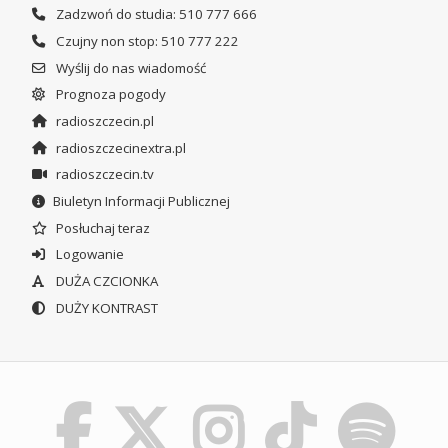
Zadzwoń do studia: 510 777 666
Czujny non stop: 510 777 222
Wyślij do nas wiadomość
Prognoza pogody
radioszczecin.pl
radioszczecinextra.pl
radioszczecin.tv
Biuletyn Informacji Publicznej
Posłuchaj teraz
Logowanie
DUŻA CZCIONKA
DUŻY KONTRAST