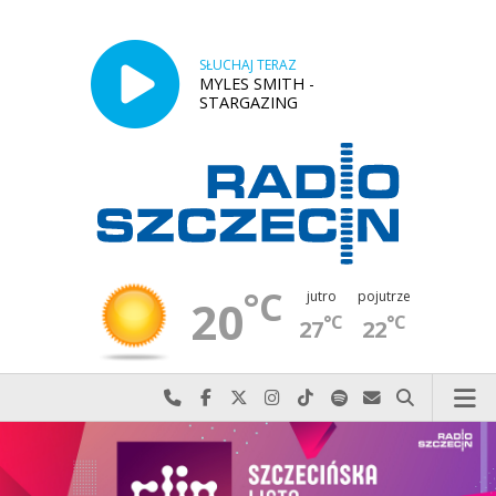
SŁUCHAJ TERAZ
MYLES SMITH -
STARGAZING
°C
jutro
pojutrze
20
°C
°C
27
22
Najlepiej po prostu do nas zadzwoń
Odwiedź nas na Facebook-u
Odwiedź nas na X
Odwiedź nas na Instagram-ie
Odwiedź nas na TikTok-u
Szukaj nas na Spotify
Wyślij do nas w
Szukaj