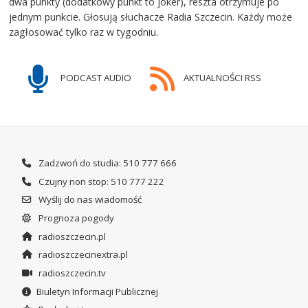
dwa punkty (dodatkowy punkt to joker), reszta otrzymuje po
jednym punkcie. Głosują słuchacze Radia Szczecin. Każdy może
zagłosować tylko raz w tygodniu.
PODCAST AUDIO
AKTUALNOŚCI RSS
Zadzwoń do studia: 510 777 666
Czujny non stop: 510 777 222
Wyślij do nas wiadomość
Prognoza pogody
radioszczecin.pl
radioszczecinextra.pl
radioszczecin.tv
Biuletyn Informacji Publicznej