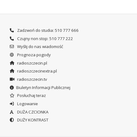
Zadzwoń do studia: 510 777 666
Czujny non stop: 510 777 222
Wyślij do nas wiadomość
Prognoza pogody
radioszczecin.pl
radioszczecinextra.pl
radioszczecin.tv
Biuletyn Informacji Publicznej
Posłuchaj teraz
Logowanie
DUŻA CZCIONKA
DUŻY KONTRAST