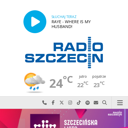
SŁUCHAJ TERAZ
RAYE - WHERE IS MY
HUSBAND!
°C
jutro
pojutrze
24
°C
°C
22
23
Najlepiej po prostu do nas zadzwoń
Odwiedź nas na Facebook-u
Odwiedź nas na X
Odwiedź nas na Instagram-ie
Odwiedź nas na TikTok-u
Szukaj nas na Spotify
Wyślij do nas w
Szukaj