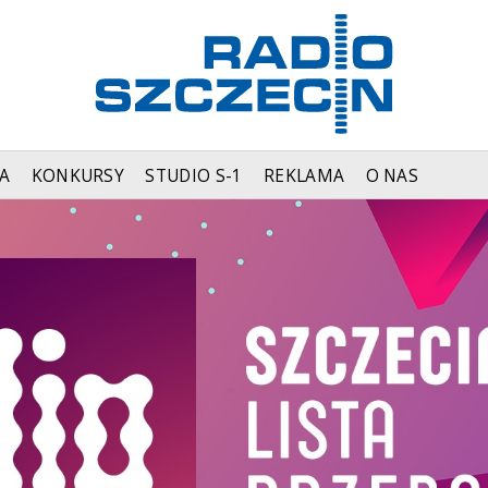
A
KONKURSY
STUDIO S-1
REKLAMA
O NAS