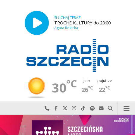
SŁUCHAJ TERAZ
TROCHĘ KULTURY do 20:00
Agata Rokicka
°C
jutro
pojutrze
30
°C
°C
26
22
Najlepiej po prostu do nas zadzwoń
Odwiedź nas na Facebook-u
Odwiedź nas na X
Odwiedź nas na Instagram-ie
Odwiedź nas na TikTok-u
Szukaj nas na Spotify
Wyślij do nas w
Szukaj