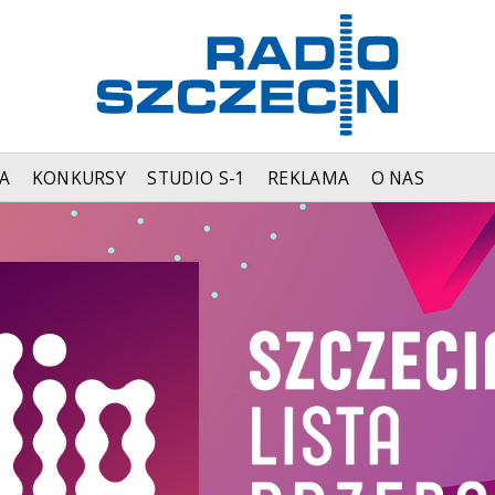
A
KONKURSY
STUDIO S-1
REKLAMA
O NAS