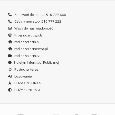
Zadzwoń do studia: 510 777 666
Czujny non stop: 510 777 222
Wyślij do nas wiadomość
Prognoza pogody
radioszczecin.pl
radioszczecinextra.pl
radioszczecin.tv
Biuletyn Informacji Publicznej
Posłuchaj teraz
Logowanie
DUŻA CZCIONKA
DUŻY KONTRAST