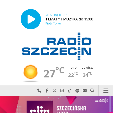
SŁUCHAJ TERAZ
TEMATY I MUZYKA do 19:00
Piotr Tolko
°C
jutro
pojutrze
27
°C
°C
22
24
Najlepiej po prostu do nas zadzwoń
Odwiedź nas na Facebook-u
Odwiedź nas na X
Odwiedź nas na Instagram-ie
Odwiedź nas na TikTok-u
Szukaj nas na Spotify
Wyślij do nas w
Szukaj