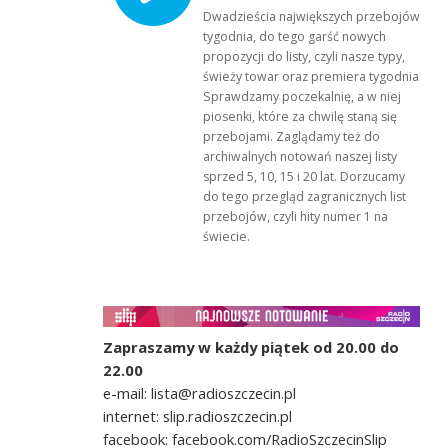
Dwadzieścia największych przebojów
tygodnia, do tego garść nowych
propozycji do listy, czyli nasze typy,
świeży towar oraz premiera tygodnia!
Sprawdzamy poczekalnię, a w niej
piosenki, które za chwilę staną się
przebojami. Zaglądamy też do
archiwalnych notowań naszej listy
sprzed 5, 10, 15 i 20 lat. Dorzucamy
do tego przegląd zagranicznych list
przebojów, czyli hity numer 1 na
świecie.
Zapraszamy w każdy piątek od 20.00 do
22.00
e-mail: lista@radioszczecin.pl
internet: slip.radioszczecin.pl
facebook: facebook.com/RadioSzczecinSlip