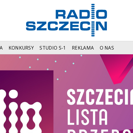
A
KONKURSY
STUDIO S-1
REKLAMA
O NAS