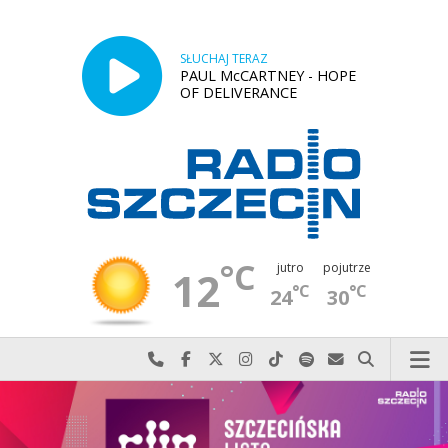
SŁUCHAJ TERAZ
PAUL McCARTNEY - HOPE
OF DELIVERANCE
°C
jutro
pojutrze
12
°C
°C
24
30
Najlepiej po prostu do nas zadzwoń
Odwiedź nas na Facebook-u
Odwiedź nas na X
Odwiedź nas na Instagram-ie
Odwiedź nas na TikTok-u
Szukaj nas na Spotify
Wyślij do nas w
Szukaj