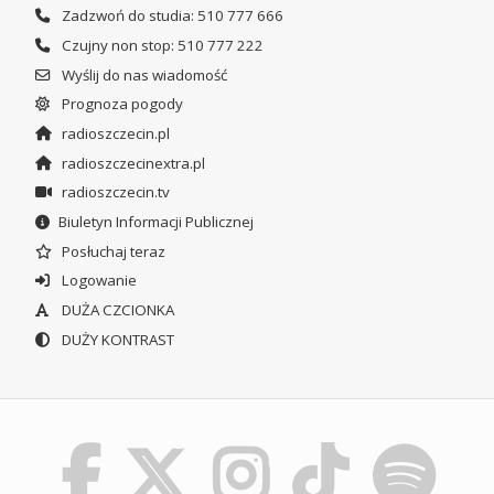
Zadzwoń do studia: 510 777 666
Czujny non stop: 510 777 222
Wyślij do nas wiadomość
Prognoza pogody
radioszczecin.pl
radioszczecinextra.pl
radioszczecin.tv
Biuletyn Informacji Publicznej
Posłuchaj teraz
Logowanie
DUŻA CZCIONKA
DUŻY KONTRAST