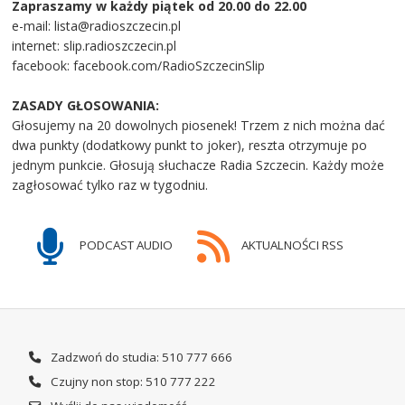
Zapraszamy w każdy piątek od 20.00 do 22.00
e-mail: lista@radioszczecin.pl
internet: slip.radioszczecin.pl
facebook: facebook.com/RadioSzczecinSlip
ZASADY GŁOSOWANIA:
Głosujemy na 20 dowolnych piosenek! Trzem z nich można dać
dwa punkty (dodatkowy punkt to joker), reszta otrzymuje po
jednym punkcie. Głosują słuchacze Radia Szczecin. Każdy może
zagłosować tylko raz w tygodniu.
PODCAST AUDIO
AKTUALNOŚCI RSS
Zadzwoń do studia: 510 777 666
Czujny non stop: 510 777 222