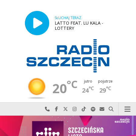
SŁUCHAJ TERAZ
LATTO FEAT. LU KALA -
LOTTERY
°C
jutro
pojutrze
20
°C
°C
24
29
Najlepiej po prostu do nas zadzwoń
Odwiedź nas na Facebook-u
Odwiedź nas na X
Odwiedź nas na Instagram-ie
Odwiedź nas na TikTok-u
Szukaj nas na Spotify
Wyślij do nas w
Szukaj