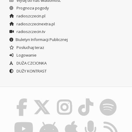
Wyślij do nas wiadomość
Prognoza pogody
radioszczecin.pl
radioszczecinextra.pl
radioszczecin.tv
Biuletyn Informacji Publicznej
Posłuchaj teraz
Logowanie
DUŻA CZCIONKA
DUŻY KONTRAST