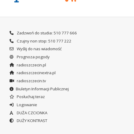
Zadzwoń do studia: 510 777 666
Czujny non stop: 510 777 222
Wyślij do nas wiadomość
Prognoza pogody
radioszczecin.pl
radioszczecinextra.pl
radioszczecin.tv
Biuletyn Informacji Publicznej
Posłuchaj teraz
Logowanie
DUŻA CZCIONKA
DUŻY KONTRAST