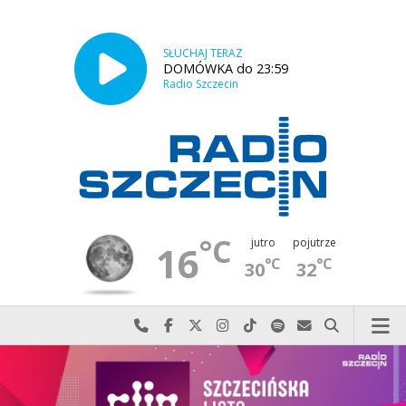
SŁUCHAJ TERAZ
DOMÓWKA do 23:59
Radio Szczecin
°C
jutro
pojutrze
16
°C
°C
30
32
Najlepiej po prostu do nas zadzwoń
Odwiedź nas na Facebook-u
Odwiedź nas na X
Odwiedź nas na Instagram-ie
Odwiedź nas na TikTok-u
Szukaj nas na Spotify
Wyślij do nas w
Szukaj