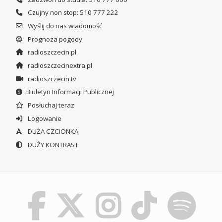
Czujny non stop: 510 777 222
Wyślij do nas wiadomość
Prognoza pogody
radioszczecin.pl
radioszczecinextra.pl
radioszczecin.tv
Biuletyn Informacji Publicznej
Posłuchaj teraz
Logowanie
DUŻA CZCIONKA
DUŻY KONTRAST