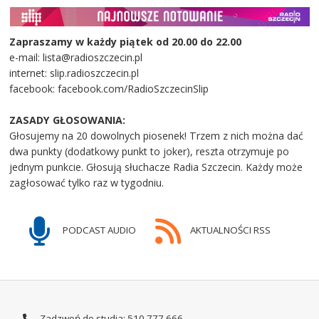
Zapraszamy w każdy piątek od 20.00 do 22.00
e-mail: lista@radioszczecin.pl
internet: slip.radioszczecin.pl
facebook: facebook.com/RadioSzczecinSlip
ZASADY GŁOSOWANIA:
Głosujemy na 20 dowolnych piosenek! Trzem z nich można dać
dwa punkty (dodatkowy punkt to joker), reszta otrzymuje po
jednym punkcie. Głosują słuchacze Radia Szczecin. Każdy może
zagłosować tylko raz w tygodniu.
PODCAST AUDIO
AKTUALNOŚCI RSS
Zadzwoń do studia: 510 777 666