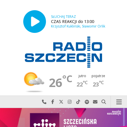
SŁUCHAJ TERAZ
CZAS REAKCJI do 13:00
Krzysztof Kukliński, Sławomir Orlik
°C
jutro
pojutrze
26
°C
°C
22
23
Najlepiej po prostu do nas zadzwoń
Odwiedź nas na Facebook-u
Odwiedź nas na X
Odwiedź nas na Instagram-ie
Odwiedź nas na TikTok-u
Szukaj nas na Spotify
Wyślij do nas w
Szukaj