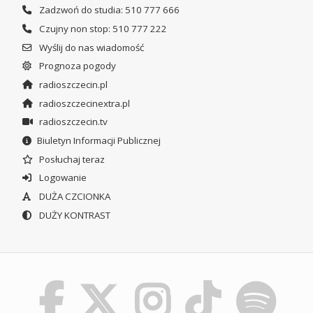
Zadzwoń do studia: 510 777 666
Czujny non stop: 510 777 222
Wyślij do nas wiadomość
Prognoza pogody
radioszczecin.pl
radioszczecinextra.pl
radioszczecin.tv
Biuletyn Informacji Publicznej
Posłuchaj teraz
Logowanie
DUŻA CZCIONKA
DUŻY KONTRAST