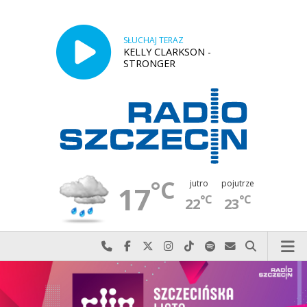
SŁUCHAJ TERAZ
KELLY CLARKSON -
STRONGER
°C
jutro
pojutrze
17
°C
°C
22
23
Najlepiej po prostu do nas zadzwoń
Odwiedź nas na Facebook-u
Odwiedź nas na X
Odwiedź nas na Instagram-ie
Odwiedź nas na TikTok-u
Szukaj nas na Spotify
Wyślij do nas w
Szukaj