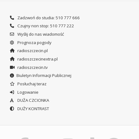
Zadzwoń do studia: 510 777 666
Czujny non stop: 510 777 222
Wyślij do nas wiadomość
Prognoza pogody
radioszczecin.pl
radioszczecinextra.pl
radioszczecin.tv
Biuletyn Informacji Publicznej
Posłuchaj teraz
Logowanie
DUŻA CZCIONKA
DUŻY KONTRAST