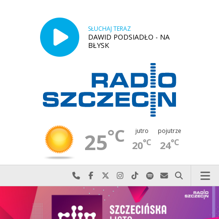
SŁUCHAJ TERAZ
DAWID PODSIADŁO - NA
BŁYSK
°C
jutro
pojutrze
25
°C
°C
20
24
Najlepiej po prostu do nas zadzwoń
Odwiedź nas na Facebook-u
Odwiedź nas na X
Odwiedź nas na Instagram-ie
Odwiedź nas na TikTok-u
Szukaj nas na Spotify
Wyślij do nas w
Szukaj