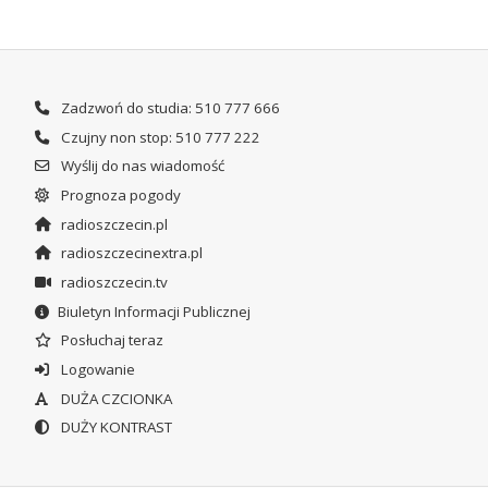
Zadzwoń do studia: 510 777 666
Czujny non stop: 510 777 222
Wyślij do nas wiadomość
Prognoza pogody
radioszczecin.pl
radioszczecinextra.pl
radioszczecin.tv
Biuletyn Informacji Publicznej
Posłuchaj teraz
Logowanie
DUŻA CZCIONKA
DUŻY KONTRAST