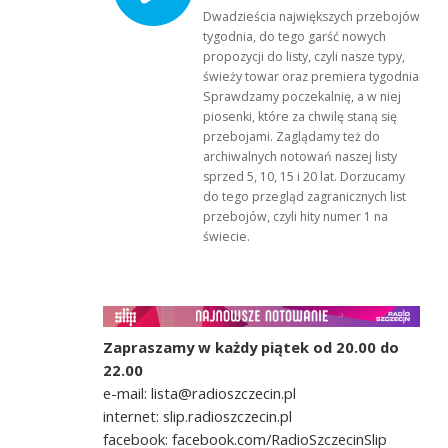
Dwadzieścia największych przebojów
tygodnia, do tego garść nowych
propozycji do listy, czyli nasze typy,
świeży towar oraz premiera tygodnia!
Sprawdzamy poczekalnię, a w niej
piosenki, które za chwilę staną się
przebojami. Zaglądamy też do
archiwalnych notowań naszej listy
sprzed 5, 10, 15 i 20 lat. Dorzucamy
do tego przegląd zagranicznych list
przebojów, czyli hity numer 1 na
świecie.
Zapraszamy w każdy piątek od 20.00 do
22.00
e-mail: lista@radioszczecin.pl
internet: slip.radioszczecin.pl
facebook: facebook.com/RadioSzczecinSlip