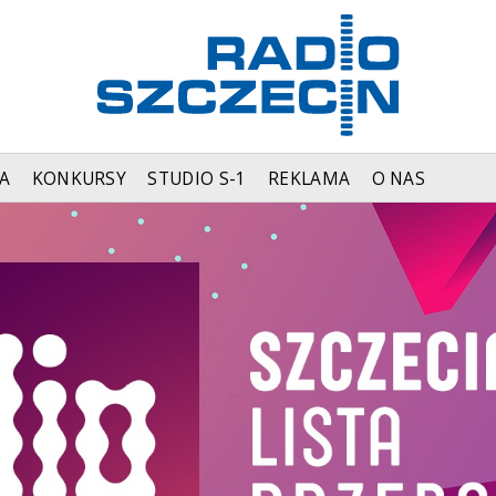
A
KONKURSY
STUDIO S-1
REKLAMA
O NAS