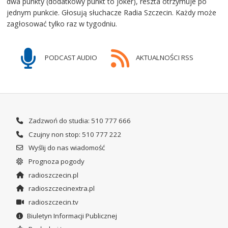
dwa punkty (dodatkowy punkt to joker), reszta otrzymuje po
jednym punkcie. Głosują słuchacze Radia Szczecin. Każdy może
zagłosować tylko raz w tygodniu.
PODCAST AUDIO
AKTUALNOŚCI RSS
Zadzwoń do studia: 510 777 666
Czujny non stop: 510 777 222
Wyślij do nas wiadomość
Prognoza pogody
radioszczecin.pl
radioszczecinextra.pl
radioszczecin.tv
Biuletyn Informacji Publicznej