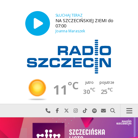
SŁUCHAJ TERAZ
NA SZCZECIŃSKIEJ ZIEMI do
07:00
Joanna Maraszek
°C
jutro
pojutrze
11
°C
°C
30
25
Najlepiej po prostu do nas zadzwoń
Odwiedź nas na Facebook-u
Odwiedź nas na X
Odwiedź nas na Instagram-ie
Odwiedź nas na TikTok-u
Szukaj nas na Spotify
Wyślij do nas w
Szukaj