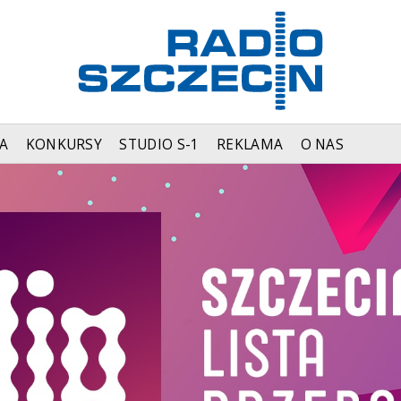
A
KONKURSY
STUDIO S-1
REKLAMA
O NAS