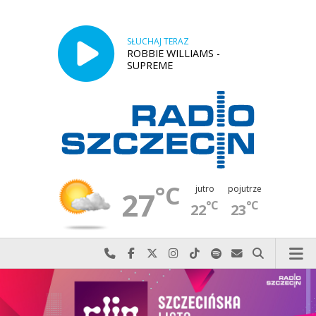
SŁUCHAJ TERAZ
ROBBIE WILLIAMS -
SUPREME
°C
jutro
pojutrze
27
°C
°C
22
23
Najlepiej po prostu do nas zadzwoń
Odwiedź nas na Facebook-u
Odwiedź nas na X
Odwiedź nas na Instagram-ie
Odwiedź nas na TikTok-u
Szukaj nas na Spotify
Wyślij do nas w
Szukaj