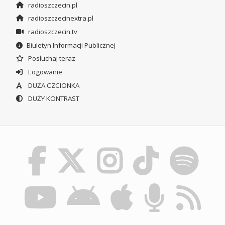
radioszczecin.pl
radioszczecinextra.pl
radioszczecin.tv
Biuletyn Informacji Publicznej
Posłuchaj teraz
Logowanie
DUŻA CZCIONKA
DUŻY KONTRAST