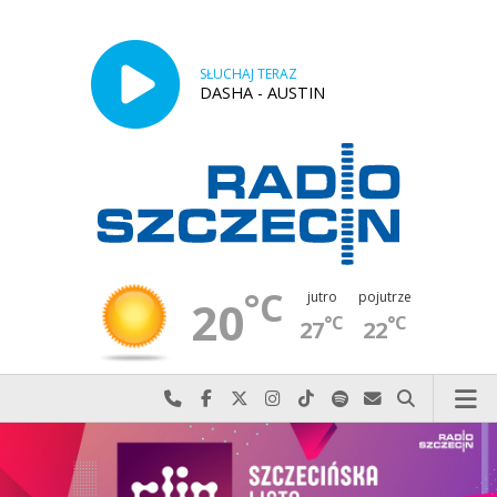
SŁUCHAJ TERAZ
DASHA - AUSTIN
°C
jutro
pojutrze
20
°C
°C
27
22
Najlepiej po prostu do nas zadzwoń
Odwiedź nas na Facebook-u
Odwiedź nas na X
Odwiedź nas na Instagram-ie
Odwiedź nas na TikTok-u
Szukaj nas na Spotify
Wyślij do nas w
Szukaj