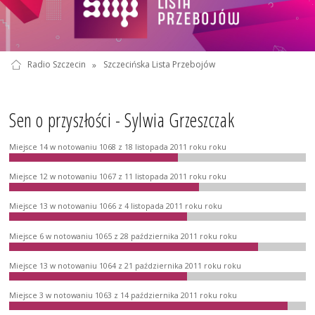
Radio Szczecin
»
Szczecińska Lista Przebojów
Sen o przyszłości - Sylwia Grzeszczak
Miejsce 14 w notowaniu 1068 z 18 listopada 2011 roku roku
Miejsce 12 w notowaniu 1067 z 11 listopada 2011 roku roku
Miejsce 13 w notowaniu 1066 z 4 listopada 2011 roku roku
Miejsce 6 w notowaniu 1065 z 28 października 2011 roku roku
Miejsce 13 w notowaniu 1064 z 21 października 2011 roku roku
Miejsce 3 w notowaniu 1063 z 14 października 2011 roku roku