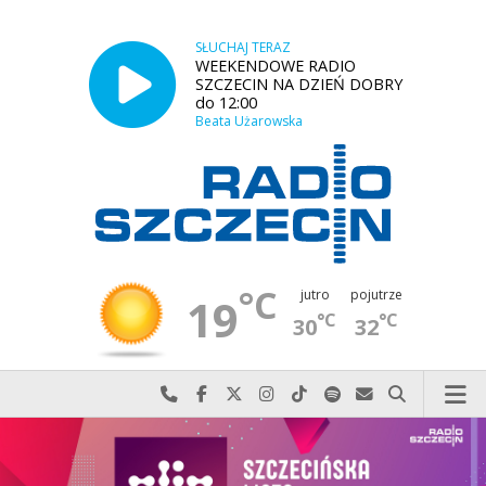
SŁUCHAJ TERAZ
WEEKENDOWE RADIO
SZCZECIN NA DZIEŃ DOBRY
do 12:00
Beata Użarowska
°C
jutro
pojutrze
19
°C
°C
30
32
Najlepiej po prostu do nas zadzwoń
Odwiedź nas na Facebook-u
Odwiedź nas na X
Odwiedź nas na Instagram-ie
Odwiedź nas na TikTok-u
Szukaj nas na Spotify
Wyślij do nas w
Szukaj